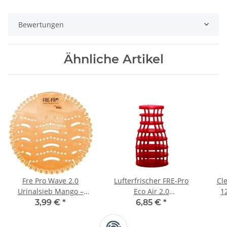
Bewertungen
Ähnliche Artikel
Fre Pro Wave 2.0
Lufterfrischer FRE-Pro
Cl
Urinalsieb Mango –
Eco Air 2.0
1
Tropischer Duft &
Raumerfrischer Kiwi
3,99 €
*
6,85 €
*
Hygiene für 30 Tage
Grapefruit
Luftverbesserer
Sa