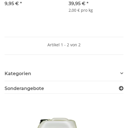
DIBE Verschluß
9,95 €
*
39,95 €
*
2,00 € pro kg
Artikel 1 - 2 von 2
Kategorien
Sonderangebote