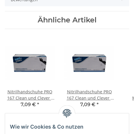
Ähnliche Artikel
Nitrilhandschuhe PRO
Nitrilhandschuhe PRO
167 Clean und Clever -
167 Clean und Clever -
Größe M, 100 Stück,
Größe S, 100 Stück,
7,09 €
*
7,09 €
*
Nitril, schwarz, latexfrei,
Nitril, schwarz, latexfrei,
Hyg
unsteril, puderfrei,
unsteril, puderfrei,
Sani
beidseitig verwendbar
beidseitig verwendbar
Wie wir Cookies & Co nutzen