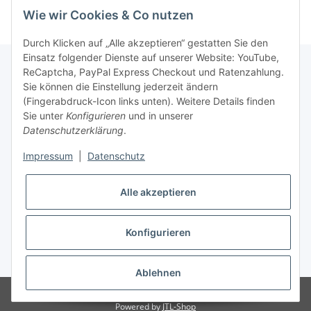
Wie wir Cookies & Co nutzen
Durch Klicken auf „Alle akzeptieren“ gestatten Sie den
Einsatz folgender Dienste auf unserer Website: YouTube,
ReCaptcha, PayPal Express Checkout und Ratenzahlung.
Sie können die Einstellung jederzeit ändern
Gesetzliche Informationen
(Fingerabdruck-Icon links unten). Weitere Details finden
Sie unter
Konfigurieren
und in unserer
Datenschutzerklärung
.
Informationen
Impressum
|
Datenschutz
Vertrag widerrufen
Alle akzeptieren
Konfigurieren
* Alle Preise inkl. gesetzlicher USt., zzgl.
Versand
Ablehnen
© Groß- U. Einzelhandel Martin Trisetau
Powered by
JTL-Shop