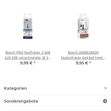
Bosch PRO Nutfräser 2 608
Bosch 2608628439
628 438, einschneidig, Ø 3,2
Nutenfräser 6x4,8x51mm –
× L 7,7 mm, Schaft 6 mm –
Präzisionsfräser für Holz
9,99 €
*
9,95 €
*
Präzisions-Oberfräser für
Holz
Kategorien
Sonderangebote