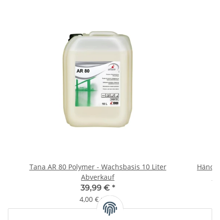
Tana AR 80 Polymer - Wachsbasis 10 Liter
Händes
Abverkauf
-
39,99 €
*
4,00 € pro l