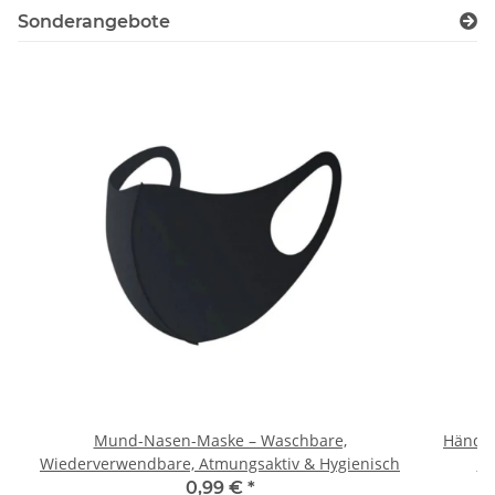
Sonderangebote
Mund-Nasen-Maske – Waschbare,
Händes
Wiederverwendbare, Atmungsaktiv & Hygienisch
-
0,99 €
*