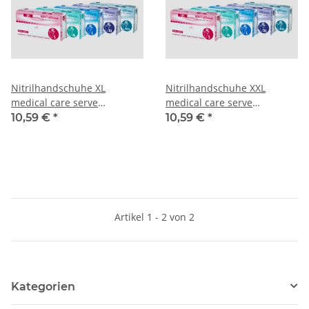
Nitrilhandschuhe XL
Nitrilhandschuhe XXL
medical care serve
medical care serve
Puderfrei 100 Stk. blau
Puderfrei 100 Stk. blau
10,59 €
*
10,59 €
*
Artikel 1 - 2 von 2
Kategorien