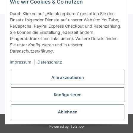
Wie wir Cookies & Co nutzen
Durch Klicken auf „Alle akzeptieren“ gestatten Sie den
Einsatz folgender Dienste auf unserer Website: YouTube,
ReCaptcha, PayPal Express Checkout und Ratenzahlung.
Sie können die Einstellung jederzeit ändern
Gesetzliche Informationen
(Fingerabdruck-Icon links unten). Weitere Details finden
Sie unter
Konfigurieren
und in unserer
Datenschutzerklärung
.
Informationen
Impressum
|
Datenschutz
Vertrag widerrufen
Alle akzeptieren
Konfigurieren
* Alle Preise inkl. gesetzlicher USt., zzgl.
Versand
Ablehnen
© Groß- U. Einzelhandel Martin Trisetau
Powered by
JTL-Shop