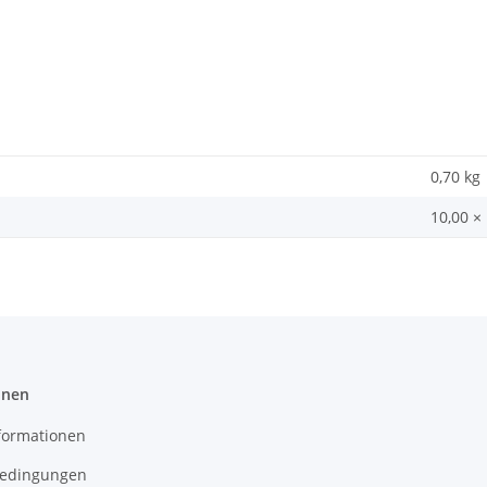
0,70
kg
10,00 ×
onen
formationen
edingungen