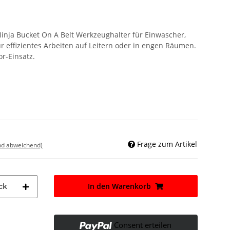
nja Bucket On A Belt Werkzeughalter für Einwascher,
r effizientes Arbeiten auf Leitern oder in engen Räumen.
or-Einsatz.
Frage zum Artikel
nd abweichend)
In den Warenkorb
ck
Consent erteilen