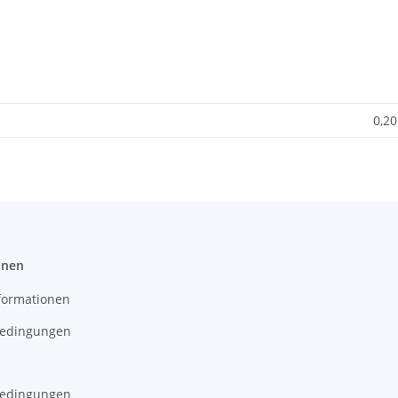
0,20
onen
formationen
edingungen
edingungen