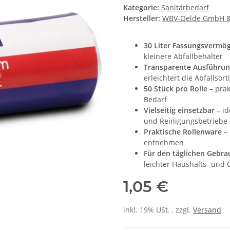
Kategorie:
Sanitärbedarf
Hersteller:
WBV-Oelde GmbH &
30 Liter Fassungsvermö
kleinere Abfallbehälter
Transparente Ausführu
erleichtert die Abfallsor
50 Stück pro Rolle
– prak
Bedarf
Vielseitig einsetzbar
– id
und Reinigungsbetriebe
Praktische Rollenware
– 
entnehmen
Für den täglichen Gebra
leichter Haushalts- und
1,05 €
inkl. 19% USt. , zzgl.
Versand