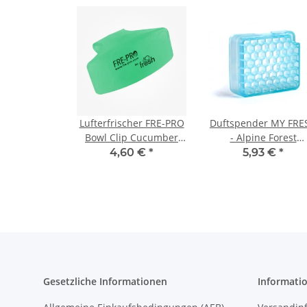
Lufterfrischer FRE-PRO
Duftspender MY FRE
Bowl Clip Cucumber
- Alpine Forest
Melon Luftverbesserer
Dufterfrischer
4,60 €
*
5,93 €
*
Duftspender WC-Clip
Raumerfrischer Fre P
WC-Duftverbesserer
Gesetzliche Informationen
Informati