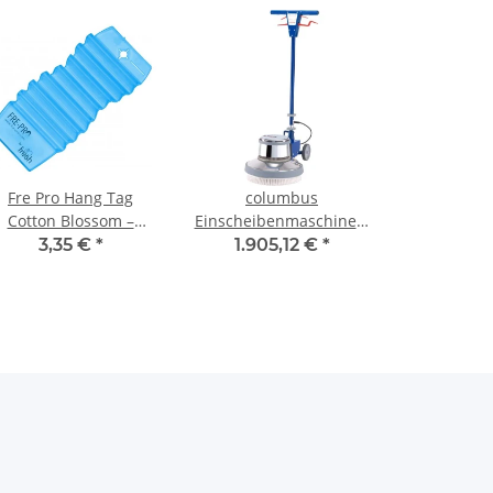
Fre Pro Hang Tag
columbus
Cotton Blossom –
Einscheibenmaschine E
Duftanhänger mit 30
400 S
3,35 €
*
1.905,12 €
*
Tage Frischewirkung