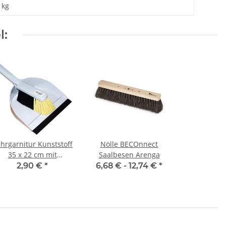
kg
l:
hrgarnitur Kunststoff
Nölle BECOnnect
35 x 22 cm mit
Saalbesen Arenga
Gummilippe groß
2,90 €
*
6,68 € -
12,74 €
*