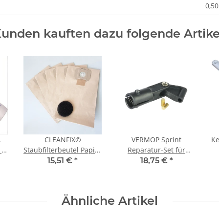
0,50
unden kauften dazu folgende Artike
,
CLEANFIX©
VERMOP Sprint
Ke
 =
Staubfilterbeutel Papier
Reparatur-Set für
el
(5 Stück) passend für
Vermop Stielgelenk
15,51 €
*
18,75 €
*
Cleanfix S10 Serie
Sprinthalter
Ähnliche Artikel