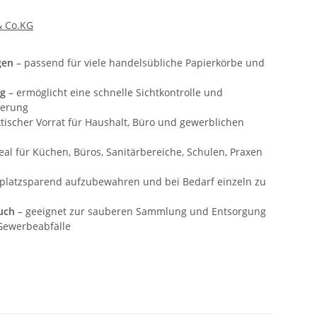
 Co.KG
gen
– passend für viele handelsübliche Papierkörbe und
ng
– ermöglicht eine schnelle Sichtkontrolle und
tierung
tischer Vorrat für Haushalt, Büro und gewerblichen
eal für Küchen, Büros, Sanitärbereiche, Schulen, Praxen
platzsparend aufzubewahren und bei Bedarf einzeln zu
uch
– geeignet zur sauberen Sammlung und Entsorgung
 Gewerbeabfälle