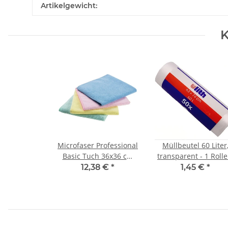
Artikelgewicht:
K
Microfaser Professional
Müllbeutel 60 Liter
Basic Tuch 36x36 cm
transparent - 1 Rolle
Blau 10 Stk.–
50 Stück Abfallbeut
12,38 €
*
1,45 €
*
Hochwertiges
Reinigungstuch für
Haushalt & Gewerbe