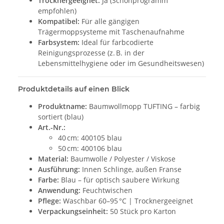
Trocknergeeignet:
Ja (Schonprogramm
empfohlen)
Kompatibel:
Für alle gängigen
Trägermoppsysteme mit Taschenaufnahme
Farbsystem:
Ideal für farbcodierte
Reinigungsprozesse (z. B. in der
Lebensmittelhygiene oder im Gesundheitswesen)
Produktdetails auf einen Blick
Produktname:
Baumwollmopp TUFTING – farbig
sortiert (blau)
Art.-Nr.:
40 cm: 400105 blau
50 cm: 400106 blau
Material:
Baumwolle / Polyester / Viskose
Ausführung:
Innen Schlinge, außen Franse
Farbe:
Blau – für optisch saubere Wirkung
Anwendung:
Feuchtwischen
Pflege:
Waschbar 60–95 °C | Trocknergeeignet
Verpackungseinheit:
50 Stück pro Karton