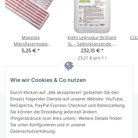
Mopptex
Kiehl Legnodur Brilliant
CLE
Mikrofasermopp
5L – Selbstglänzende 1-
PREMIUM SANI –
Komponenten-
Ein
5,25 €
*
232,15 €
*
Hygienischer Mopp für
Permanentbeschichtung
23,21 € pro 1 l
Sanitärbereiche 1Stk. -
– 5 L | Karton (2
rot 50cm
Kanister)
Wie wir Cookies & Co nutzen
Durch Klicken auf „Alle akzeptieren“ gestatten Sie den
Einsatz folgender Dienste auf unserer Website: YouTube,
ReCaptcha, PayPal Express Checkout und Ratenzahlung.
Sie können die Einstellung jederzeit ändern
Gesetzliche Informationen
(Fingerabdruck-Icon links unten). Weitere Details finden
Sie unter
Konfigurieren
und in unserer
Datenschutzerklärung
.
Informationen