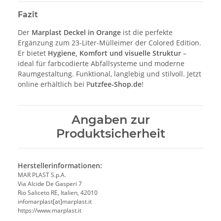
Fazit
Der
Marplast Deckel in Orange
ist die perfekte
Ergänzung zum 23-Liter-Mülleimer der Colored Edition.
Er bietet
Hygiene, Komfort und visuelle Struktur
–
ideal für farbcodierte Abfallsysteme und moderne
Raumgestaltung. Funktional, langlebig und stilvoll. Jetzt
online erhältlich bei P
utzfee-Shop.de
!
Angaben zur
Produktsicherheit
Herstellerinformationen:
MAR PLAST S.p.A.
Via Alcide De Gasperi 7
Rio Saliceto RE, Italien, 42010
infomarplast[at]marplast.it
https://www.marplast.it