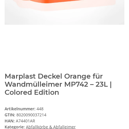
Marplast Deckel Orange für
Wandmülleimer MP742 – 23L |
Colored Edition
Artikelnummer:
448
GTIN:
8020090037214
HAN:
A74401AR
Kategorie:
Abfallkörbe & Abfalleimer