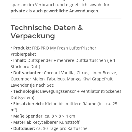
sparsam im Verbrauch und eignet sich sowohl für
private als auch gewerbliche Anwendungen
.
Technische Daten &
Verpackung
•
Produkt:
FRE-PRO My Fresh Lufterfrischer
Probierpaket
•
Inhalt:
Duftspender + mehrere Duftkartuschen (je 1
Stück pro Duft)
•
Duftvarianten:
Coconut Vanilla, Citrus, Linen Breeze,
Cucumber Melon, Fabulous, Mango, Kiwi Grapefruit,
Lavender (je nach Set)
•
Technologie:
Bewegungssensor + Ventilator (trockenes
Duftsystem)
•
Einsatzbereich:
Kleine bis mittlere Räume (bis ca. 25
m²)
•
Maße Spender:
ca. 8 × 8 × 4 cm
•
Material:
Recycelbarer Kunststoff
•
Duftdauer:
ca. 30 Tage pro Kartusche