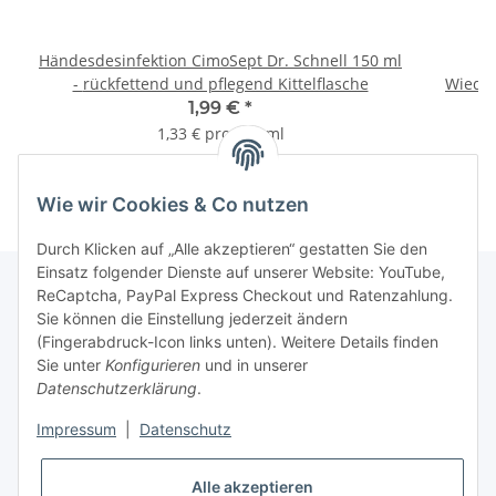
Händesdesinfektion CimoSept Dr. Schnell 150 ml
- rückfettend und pflegend Kittelflasche
Wieder
1,99 €
*
1,33 € pro 100 ml
Wie wir Cookies & Co nutzen
Durch Klicken auf „Alle akzeptieren“ gestatten Sie den
Einsatz folgender Dienste auf unserer Website: YouTube,
ReCaptcha, PayPal Express Checkout und Ratenzahlung.
Sie können die Einstellung jederzeit ändern
Gesetzliche Informationen
(Fingerabdruck-Icon links unten). Weitere Details finden
Sie unter
Konfigurieren
und in unserer
Datenschutzerklärung
.
Informationen
Impressum
|
Datenschutz
Vertrag widerrufen
Alle akzeptieren