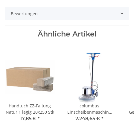
Bewertungen
Ähnliche Artikel
Handtuch ZZ-Faltung
columbus
Natur 1 lagig 20x250 Stk
Einscheibenmaschine
Ge
Duo Speed
"TR0
17,85 €
*
2.248,65 €
*
mit 