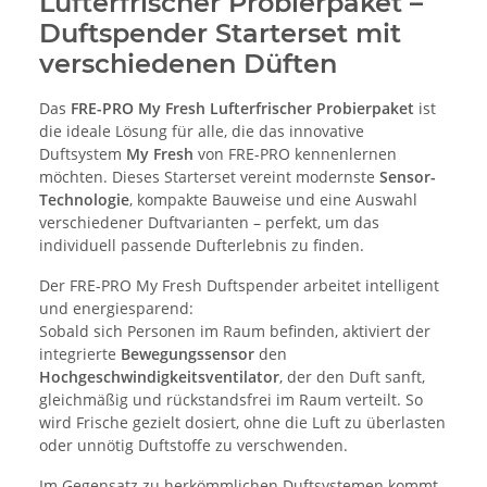
Lufterfrischer Probierpaket –
Duftspender Starterset mit
verschiedenen Düften
Das
FRE-PRO My Fresh Lufterfrischer Probierpaket
ist
die ideale Lösung für alle, die das innovative
Duftsystem
My Fresh
von FRE-PRO kennenlernen
möchten. Dieses Starterset vereint modernste
Sensor-
Technologie
, kompakte Bauweise und eine Auswahl
verschiedener Duftvarianten – perfekt, um das
individuell passende Dufterlebnis zu finden.
Der FRE-PRO My Fresh Duftspender arbeitet intelligent
und energiesparend:
Sobald sich Personen im Raum befinden, aktiviert der
integrierte
Bewegungssensor
den
Hochgeschwindigkeitsventilator
, der den Duft sanft,
gleichmäßig und rückstandsfrei im Raum verteilt. So
wird Frische gezielt dosiert, ohne die Luft zu überlasten
oder unnötig Duftstoffe zu verschwenden.
Im Gegensatz zu herkömmlichen Duftsystemen kommt