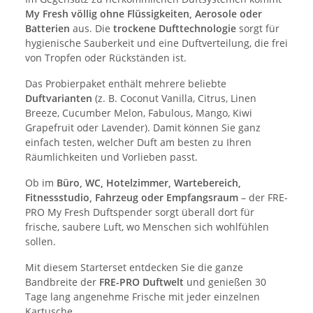
My Fresh völlig ohne Flüssigkeiten, Aerosole oder
Batterien
aus. Die
trockene Dufttechnologie
sorgt für
hygienische Sauberkeit und eine Duftverteilung, die frei
von Tropfen oder Rückständen ist.
Das Probierpaket enthält mehrere beliebte
Duftvarianten
(z. B. Coconut Vanilla, Citrus, Linen
Breeze, Cucumber Melon, Fabulous, Mango, Kiwi
Grapefruit oder Lavender). Damit können Sie ganz
einfach testen, welcher Duft am besten zu Ihren
Räumlichkeiten und Vorlieben passt.
Ob im
Büro, WC, Hotelzimmer, Wartebereich,
Fitnessstudio, Fahrzeug oder Empfangsraum
– der FRE-
PRO My Fresh Duftspender sorgt überall dort für
frische, saubere Luft, wo Menschen sich wohlfühlen
sollen.
Mit diesem Starterset entdecken Sie die ganze
Bandbreite der
FRE-PRO Duftwelt
und genießen 30
Tage lang angenehme Frische mit jeder einzelnen
Kartusche.