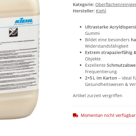
Kategorie:
Oberflächenreiniger
Hersteller:
Kiehl
Ultrastarke
Acryldispers
Gummi
Bildet
eine
besonders
ha
Widerstandsfähigkeit
Extrem
strapazierfähig 
Objekte
Exzellente
Schmutzabwe
Frequentierung
2×
5 L
im
Karton
–
ideal
f
Gesundheitswesen &
Ve
Artikel zurzeit vergriffen
Momentan nicht verfügbar