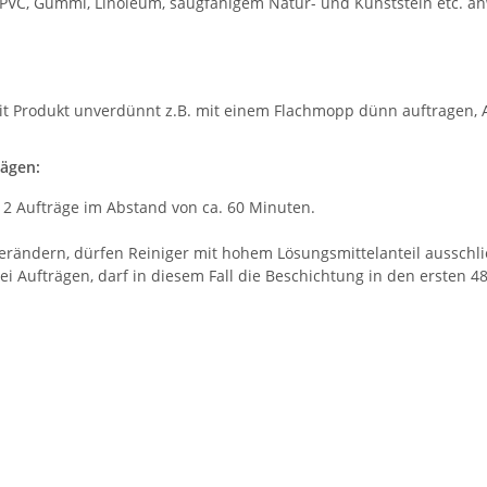
 PVC, Gummi, Linoleum, saugfähigem Natur- und Kunststein etc. an
it Produkt unverdünnt z.B. mit einem Flachmopp dünn auftragen
lägen:
 2 Aufträge im Abstand von ca. 60 Minuten.
 verändern, dürfen Reiniger mit hohem Lösungsmittelanteil aussch
i Aufträgen, darf in diesem Fall die Beschichtung in den ersten 4