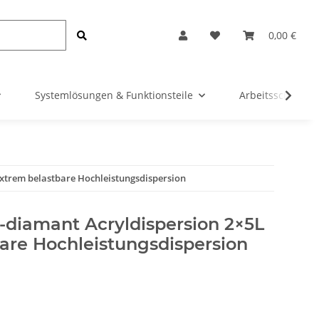
0,00 €
Systemlösungen & Funktionsteile
Arbeitsschutz &
Extrem belastbare Hochleistungsdispersion
-diamant Acryldispersion 2×5L
are Hochleistungsdispersion