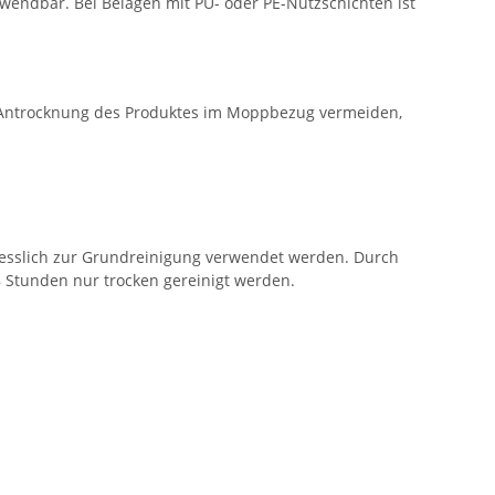
wendbar. Bei Belägen mit PU- oder PE-Nutzschichten ist
, Antrocknung des Produktes im Moppbezug vermeiden,
liesslich zur Grundreinigung verwendet werden. Durch
8 Stunden nur trocken gereinigt werden.