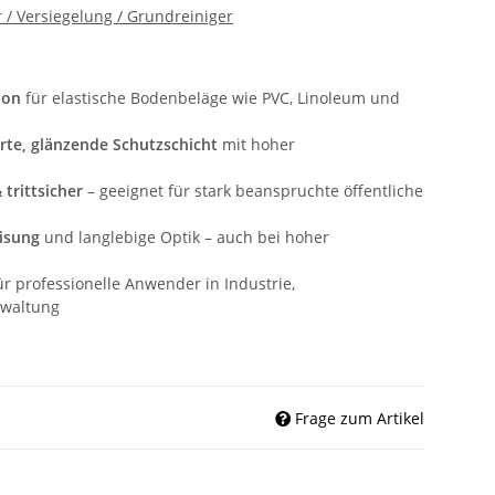
 / Versiegelung / Grundreiniger
ion
für
elastische
Bodenbeläge
wie
PVC,
Linoleum
und
rte,
glänzende
Schutzschicht
mit
hoher
&
trittsicher
–
geeignet
für
stark
beanspruchte
öffentliche
isung
und
langlebige
Optik –
auch
bei
hoher
ür
professionelle
Anwender
in
Industrie,
rwaltung
Frage zum Artikel