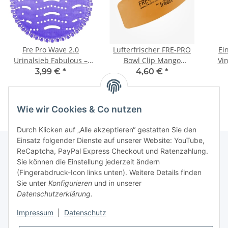
Fre Pro Wave 2.0
Lufterfrischer FRE-PRO
Ei
Urinalsieb Fabulous –
Bowl Clip Mango
Vin
Frischer Duft & Hygiene
Luftverbesserer
>
3,99 €
*
4,60 €
*
für 30 Tage
Duftspender WC-Clip
WC-Duftverbesserer
Wie wir Cookies & Co nutzen
Durch Klicken auf „Alle akzeptieren“ gestatten Sie den
Einsatz folgender Dienste auf unserer Website: YouTube,
ReCaptcha, PayPal Express Checkout und Ratenzahlung.
Sie können die Einstellung jederzeit ändern
Gesetzliche Informationen
(Fingerabdruck-Icon links unten). Weitere Details finden
Sie unter
Konfigurieren
und in unserer
Datenschutzerklärung
.
Informationen
Impressum
|
Datenschutz