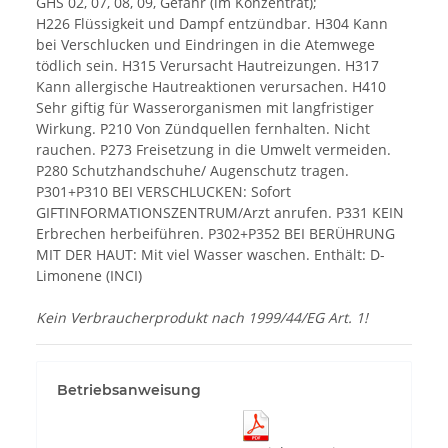
GHS 02, 07, 08, 09, Gefahr (im Konzentrat);
H226 Flüssigkeit und Dampf entzündbar. H304 Kann
bei Verschlucken und Eindringen in die Atemwege
tödlich sein. H315 Verursacht Hautreizungen. H317
Kann allergische Hautreaktionen verursachen. H410
Sehr giftig für Wasserorganismen mit langfristiger
Wirkung. P210 Von Zündquellen fernhalten. Nicht
rauchen. P273 Freisetzung in die Umwelt vermeiden.
P280 Schutzhandschuhe/ Augenschutz tragen.
P301+P310 BEI VERSCHLUCKEN: Sofort
GIFTINFORMATIONSZENTRUM/Arzt anrufen. P331 KEIN
Erbrechen herbeiführen. P302+P352 BEI BERÜHRUNG
MIT DER HAUT: Mit viel Wasser waschen. Enthält: D-
Limonene (INCI)
Kein Verbraucherprodukt nach 1999/44/EG Art. 1!
Betriebsanweisung