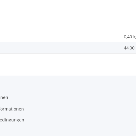
0,40
k
44,00 
onen
formationen
edingungen