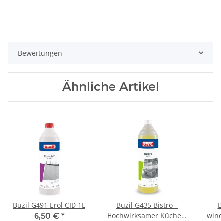
Bewertungen
Ähnliche Artikel
Buzil G491 Erol CID 1L
Buzil G435 Bistro –
Hochwirksamer Küchen-
win
6,50 €
*