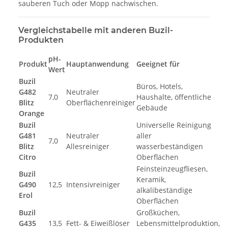
sauberen Tuch oder Mopp nachwischen.
Vergleichstabelle mit anderen Buzil-
Produkten
pH-
Produkt
Hauptanwendung
Geeignet für
B
Wert
Buzil
Büros, Hotels,
Fr
G482
Neutraler
7,0
Haushalte, öffentliche
O
Blitz
Oberflächenreiniger
Gebäude
m
Orange
Buzil
Universelle Reinigung
Fr
G481
Neutraler
aller
7,0
Ci
Blitz
Allesreiniger
wasserbeständigen
st
Citro
Oberflächen
Feinsteinzeugfliesen,
Buzil
S
Keramik,
G490
12,5
Intensivreiniger
s
alkalibeständige
Erol
S
Oberflächen
Buzil
Großküchen,
H
G435
13,5
Fett- & Eiweißlöser
Lebensmittelproduktion,