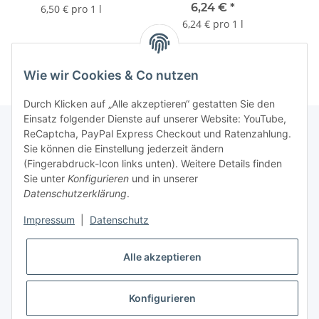
Intensivreiniger für
Fe
6,24 €
*
6,50 € pro 1 l
starke Verschmutzungen
stre
6,24 € pro 1 l
1L Flasche
Wie wir Cookies & Co nutzen
Durch Klicken auf „Alle akzeptieren“ gestatten Sie den
Einsatz folgender Dienste auf unserer Website: YouTube,
ReCaptcha, PayPal Express Checkout und Ratenzahlung.
Sie können die Einstellung jederzeit ändern
Gesetzliche Informationen
(Fingerabdruck-Icon links unten). Weitere Details finden
Sie unter
Konfigurieren
und in unserer
Datenschutzerklärung
.
Informationen
Impressum
|
Datenschutz
Vertrag widerrufen
Alle akzeptieren
Konfigurieren