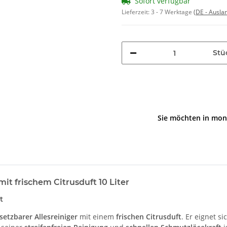
Sofort verfügbar
Lieferzeit:
3 - 7 Werktage
(DE - Ausla
Stü
Sie möchten in mon
 mit frischem Citrusduft 10 Liter
t
nsetzbarer Allesreiniger
mit einem
frischen Citrusduft
. Er eignet si