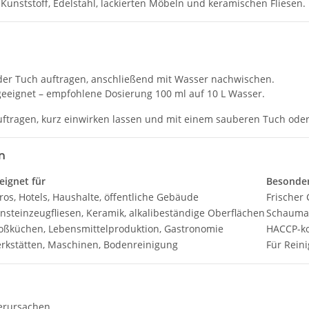
unststoff, Edelstahl, lackierten Möbeln und keramischen Fliesen.
er Tuch auftragen, anschließend mit Wasser nachwischen.
eeignet – empfohlene Dosierung 100 ml auf 10 L Wasser.
auftragen, kurz einwirken lassen und mit einem sauberen Tuch od
n
eignet für
Besonde
ros, Hotels, Haushalte, öffentliche Gebäude
Frischer 
insteinzeugfliesen, Keramik, alkalibeständige Oberflächen
Schaumar
oßküchen, Lebensmittelproduktion, Gastronomie
HACCP-kon
rkstätten, Maschinen, Bodenreinigung
Für Rein
erursachen.