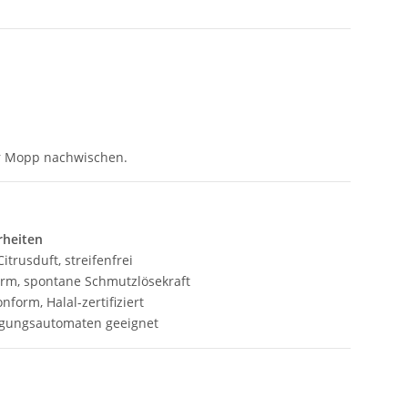
er Mopp nachwischen.
rheiten
Citrusduft, streifenfrei
m, spontane Schmutzlösekraft
form, Halal-zertifiziert
igungsautomaten geeignet