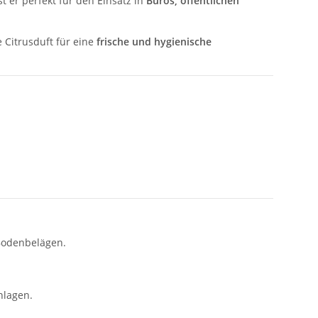
st er perfekt für den Einsatz in
Büros, öffentlichen
Citrusduft für eine
frische und hygienische
 Bodenbelägen.
nlagen.