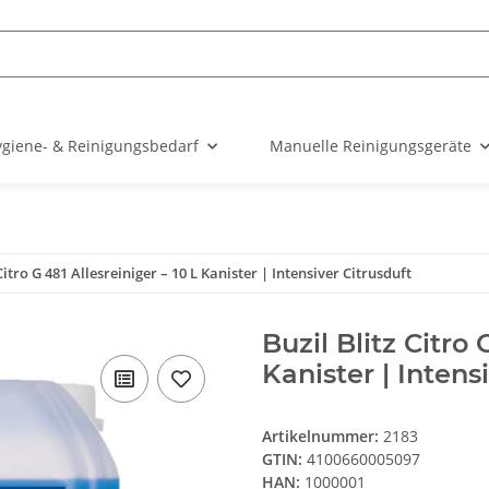
giene- & Reinigungsbedarf
Manuelle Reinigungsgeräte
Citro G 481 Allesreiniger – 10 L Kanister | Intensiver Citrusduft
Buzil Blitz Citro 
Kanister | Intens
Artikelnummer:
2183
GTIN:
4100660005097
HAN:
1000001