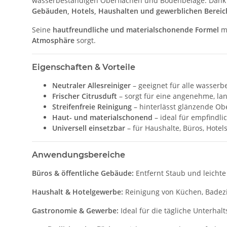
wasserbeständigen Oberflächen und Bodenbeläge. Dank
Gebäuden, Hotels, Haushalten und gewerblichen Berei
Seine
hautfreundliche und materialschonende Formel
ma
Atmosphäre
sorgt.
Eigenschaften & Vorteile
Neutraler Allesreiniger
– geeignet für alle wasser
Frischer Citrusduft
– sorgt für eine angenehme, la
Streifenfreie Reinigung
– hinterlässt glänzende Ob
Haut- und materialschonend
– ideal für empfindli
Universell einsetzbar
– für Haushalte, Büros, Hote
Anwendungsbereiche
Büros & öffentliche Gebäude:
Entfernt Staub und leicht
Haushalt & Hotelgewerbe:
Reinigung von Küchen, Badez
Gastronomie & Gewerbe:
Ideal für die tägliche Unterha