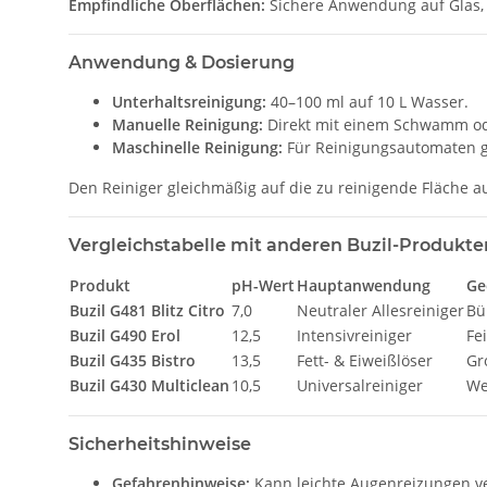
Empfindliche Oberflächen:
Sichere Anwendung auf Glas, K
Anwendung & Dosierung
Unterhaltsreinigung:
40–100 ml auf 10 L Wasser.
Manuelle Reinigung:
Direkt mit einem Schwamm od
Maschinelle Reinigung:
Für Reinigungsautomaten g
Den Reiniger gleichmäßig auf die zu reinigende Fläche 
Vergleichstabelle mit anderen Buzil-Produkte
Produkt
pH-Wert
Hauptanwendung
Ge
Buzil G481 Blitz Citro
7,0
Neutraler Allesreiniger
Bü
Buzil G490 Erol
12,5
Intensivreiniger
Fe
Buzil G435 Bistro
13,5
Fett- & Eiweißlöser
Gr
Buzil G430 Multiclean
10,5
Universalreiniger
We
Sicherheitshinweise
Gefahrenhinweise:
Kann leichte Augenreizungen v