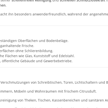
 seiner
streifenfreien Reinigung
und
schnellen Schmutzlösekraft
i
chen
.
cht ihn besonders anwenderfreundlich, während der angenehme 
beständigen Oberflächen und Bodenbeläge.
nganhaltende Frische.
erflächen ohne Schlierenbildung.
che Flächen wie Glas, Kunststoff und Edelstahl.
ls, öffentliche Gebäude und Gewerbebetriebe.
e Verschmutzungen von Schreibtischen, Türen, Lichtschaltern und
immern, Möbeln und Wohnräumen mit frischem Citrusduft.
ltsreinigung von Theken, Tischen, Kassenbereichen und sanitären A