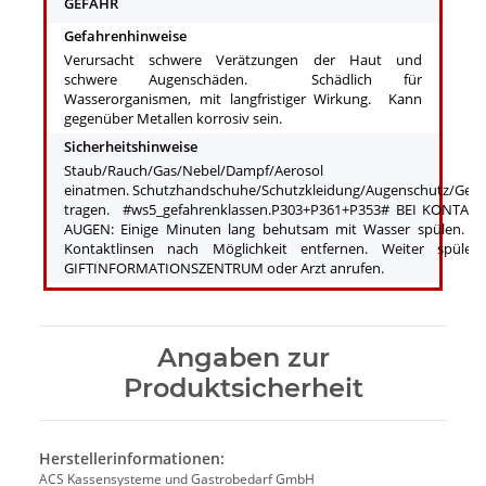
GEFAHR
Gefahrenhinweise
Verursacht schwere Verätzungen der Haut und
schwere Augenschäden. Schädlich für
Wasserorganismen, mit langfristiger Wirkung. Kann
gegenüber Metallen korrosiv sein.
Sicherheitshinweise
Staub/Rauch/Gas/Nebel/Dampf/Aerosol
einatmen. Schutzhandschuhe/Schutzkleidung/Augenschutz/Gesi
tragen. #ws5_gefahrenklassen.P303+P361+P353# BEI KONTAK
AUGEN: Einige Minuten lang behutsam mit Wasser spülen. V
Kontaktlinsen nach Möglichkeit entfernen. Weiter spüle
GIFTINFORMATIONSZENTRUM oder Arzt anrufen.
Angaben zur
Produktsicherheit
Herstellerinformationen:
ACS Kassensysteme und Gastrobedarf GmbH