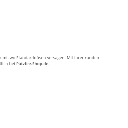
kommt, wo Standarddüsen versagen. Mit ihrer runden
tlich bei P
utzfee-Shop.de
.