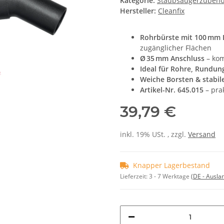
Kategorie:
Staubsaugerzubehör
Hersteller:
Cleanfix
Rohrbürste mit 100 mm
zugänglicher Flächen
Ø 35 mm Anschluss
– kom
Ideal für Rohre, Rundun
Weiche Borsten & stabil
Artikel-Nr. 645.015
– pra
39,79 €
inkl. 19% USt. , zzgl.
Versand
Knapper Lagerbestand
Lieferzeit:
3 - 7 Werktage
(DE - Ausla