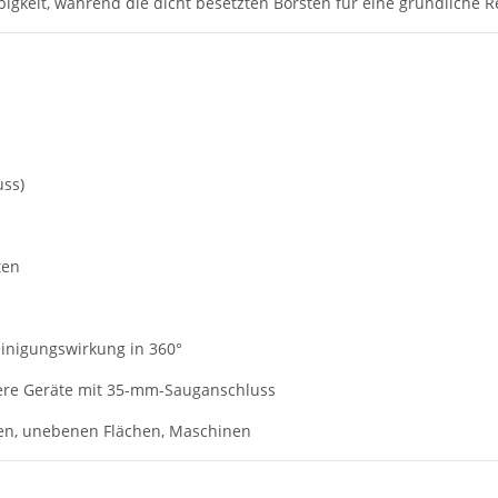
ebigkeit, während die dicht besetzten Borsten für eine gründliche
ss)
ten
inigungswirkung in 360°
dere Geräte mit 35-mm-Sauganschluss
n, unebenen Flächen, Maschinen