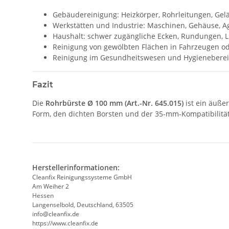
Gebäudereinigung: Heizkörper, Rohrleitungen, Gel
Werkstätten und Industrie: Maschinen, Gehäuse, A
Haushalt: schwer zugängliche Ecken, Rundungen, L
Reinigung von gewölbten Flächen in Fahrzeugen 
Reinigung im Gesundheitswesen und Hygienebere
Fazit
Die
Rohrbürste Ø 100 mm (Art.-Nr. 645.015)
ist ein äuße
Form, den dichten Borsten und der 35-mm-Kompatibilität 
Herstellerinformationen:
Cleanfix Reinigungssysteme GmbH
Am Weiher 2
Hessen
Langenselbold, Deutschland, 63505
info@cleanfix.de
https://www.cleanfix.de