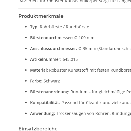
RA-Serien. Ihr robuster Kunststoffkörper sorgt für Langl
Produktmerkmale
Typ:
Rohrbürste / Rundbürste
Bürstendurchmesser:
Ø 100 mm
Anschlussdurchmesser:
Ø 35 mm (Standardanschlu
Artikelnummer:
645.015
Material:
Robuster Kunststoff mit festen Rundbors
Farbe:
Schwarz
Bürstenanordnung:
Rundum – für gleichmäßige Re
Kompatibilität:
Passend für Cleanfix und viele an
Anwendung:
Trockensaugen von Rohren, Rundunge
Einsatzbereiche